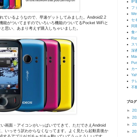
IP
フ
W
売されているようなので、早速ゲットしてみました。Android2.2
セ
pot 機能がついてますのでいろいろ機能のついてるPocket WiFiと
同
分と思い、あまり考えず購入しちゃいました。
食
Ras
ス
深
Ma
Pu
カ
Ya
テ
不
ブログ
►
20
►
20
►
20
い画面・アイコンがいっぱいでてきて、ただでさえAndroid
に、いっそう訳わからなくなってます。よく見たら起動直後か
►
20
スに接続するアプリがガチャガチャ動いていてうっとうしいです。