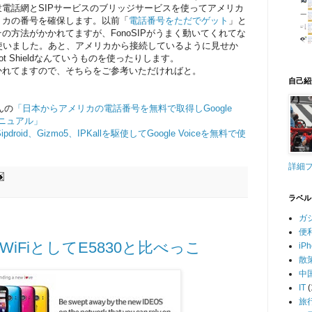
電話網とSIPサービスのブリッジサービスを使ってアメリカ
リカの番号を確保します。以前「
電話番号をただでゲット
」と
の方法がかかれてますが、FonoSIPがうまく動いてくれてな
etを使いました。あと、アメリカから接続しているように見せか
ot Shieldなんていうものを使ったりします。
かれてますので、そちらをご参考いただければと。
自己紹
んの
「日本からアメリカの電話番号を無料で取得しGoogle
マニュアル」
ipdroid、Gizmo5、IPKallを駆使してGoogle Voiceを無料で使
詳細
ラベル
ガ
便
et WiFiとしてE5830と比べっこ
iP
散
中
IT
(
旅