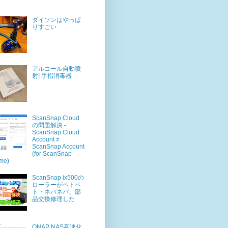
ダイソンはやっぱ
りすごい
アルコール自動噴
射! 手指消毒器
ScanSnap Cloud
の問題解決 -
ScanSnap Cloud
Account ≠
ScanSnap Account
(for ScanSnap
me)
ScanSnap ix500の
ローラーがベトベ
ト・ネバネバ、部
品交換修理した
QNAP NAS高速化