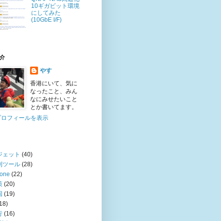
10ギガビット環境
にしてみた
(10GbE I/F)
介
やす
香港にいて、気に
なったこと、みん
なにみせたいこと
とか書いてます。
プロフィールを表示
ジェット
(40)
利ツール
(28)
hone
(22)
策
(20)
国
(19)
18)
行
(16)