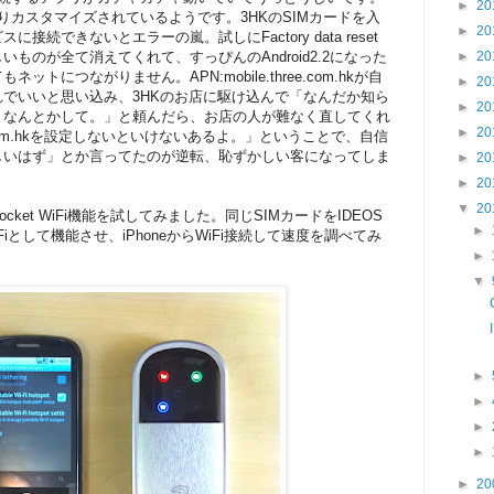
►
20
かなりカスタマイズされているようです。3HKのSIMカードを入
►
20
接続できないとエラーの嵐。試しにFactory data reset
ものが全て消えてくれて、すっぴんのAndroid2.2になった
►
20
トにつながりません。APN:mobile.three.com.hkが自
►
20
でいいと思い込み、3HKのお店に駆け込んで「なんだか知ら
►
20
。なんとかして。」と頼んだら、お店の人が難なく直してくれ
►
20
ee.com.hkを設定しないといけないあるよ。」ということで、自信
しいはず」とか言ってたのが逆転、恥ずかしい客になってしま
►
20
►
20
▼
20
ket WiFi機能を試してみました。同じSIMカードをIDEOS
►
 WiFiとして機能させ、iPhoneからWiFi接続して速度を調べてみ
►
▼
►
►
►
►
►
20