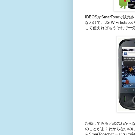
IDEOSがSmarToneで販
なわけで、3G WiFi hots
して使えればもうそれで十
起動してみると訳のわからな
のことがよくわからないの
らSmarToneのサービ