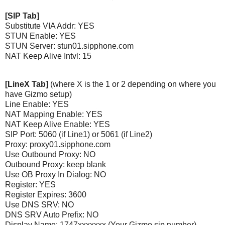
[SIP Tab]
Substitute VIA Addr: YES
STUN Enable: YES
STUN Server: stun01.sipphone.com
NAT Keep Alive Intvl: 15
[LineX Tab]
(where X is the 1 or 2 depending on where you
have Gizmo setup)
Line Enable: YES
NAT Mapping Enable: YES
NAT Keep Alive Enable: YES
SIP Port: 5060 (if Line1) or 5061 (if Line2)
Proxy: proxy01.sipphone.com
Use Outbound Proxy: NO
Outbound Proxy: keep blank
Use OB Proxy In Dialog: NO
Register: YES
Register Expires: 3600
Use DNS SRV: NO
DNS SRV Auto Prefix: NO
Display Name: 1747xxxxxxx (Your Gizmo sip number)