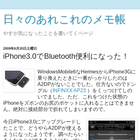
日々のあれこれのメモ帳
やすが気になったことを書いてくページ
2009年6月20日土曜日
iPhone3.0でBluetooth便利になった！
WindowsMobile6なHermesからiPhone3Gに
乗り換えたときに一番がっかりしたのは
A2DPがないことでした。仕方ないのでドン
グル（
INFINXX AP23
）をくっつけてしの
いでました。ただ、これをつけた状態の
iPhoneをズボンのお尻の
ポケットに入れることはできませ
ん。絶対に接続部分で折れてしまいますので。
今日iPhone3.0にアップグレードし
たことで、どうやらA2DPが使える
ようになったようです。調べたらい