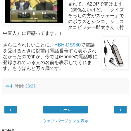
見れて、A2DPで聞けます。
（関係ないけど、「クイズ
そっちの方がスゲェー」で
のボウズとシンコ、ショス
タコビッチ一郎太さん（竹
中直人）に戸惑ってます。）
さらにうれしいことに、
HBH-DS980
で電話
を受けるときに以前は電話番号すら表示され
なかったのですが、今ではiPhoneの電話帳に
登録されている人の名前を表示してくれま
す。もうほんと万々歳です。
やす
時刻:
23:27
‹
›
ホーム
ウェブ バージョンを表示
自己紹介