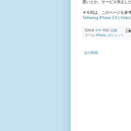
悪いとか、サービス停止し
＃今回は、このページを参
Tethering iPhone 3.0 | Vinko
投稿者
やす
時刻:
2:08
ラベル:
iPhone
,
ガジェット
次の投稿