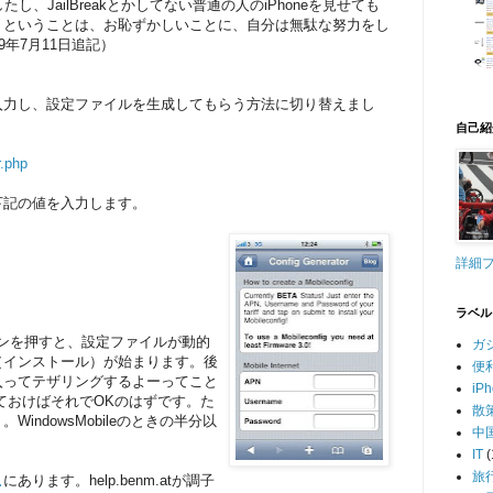
し、JailBreakとかしてない普通の人のiPhoneを見せても
。ということは、お恥ずかしいことに、自分は無駄な努力をし
9年7月11日追記）
入力し、設定ファイルを生成してもらう方法に切り替えまし
自己紹
r.php
下記の値を入力します。
詳細
ラベル
タンを押す
と、設定ファイルが動的
ガ
（インスト
ール）が始まります。後
便
」に入ってテザリングするよーってこと
iP
ておけばそれでOKのはずです。た
散
indowsMobileのときの半分以
中
IT
(
旅
こ
にあります。help.benm.atが調子