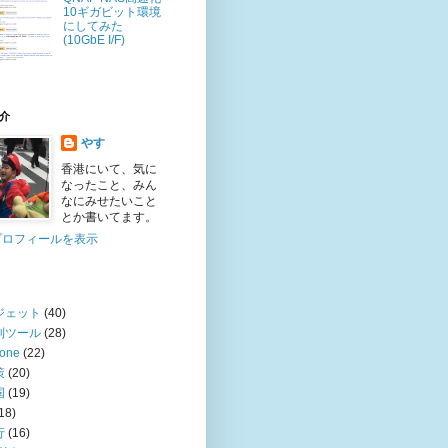
10ギガビット環境
にしてみた
(10GbE I/F)
介
やす
香港にいて、気に
なったこと、みん
なにみせたいこと
とか書いてます。
プロフィールを表示
ジェット
(40)
利ツール
(28)
hone
(22)
策
(20)
国
(19)
18)
行
(16)