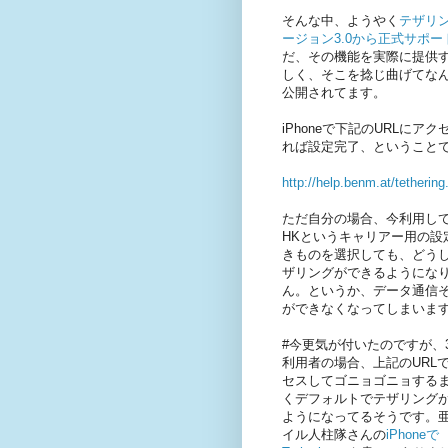
そんな中、ようやく
テザリン
ージョン3.0から正式サポー
だ、その機能を実際に提供
しく、そこを捻じ曲げてな
公開されてます。
iPhoneで下記のURLに
れば設定完了、ということ
http://help.benm.at/tethering
ただ自分の場合、今利用して
HKというキャリアー用の設
きものを選択しても、どう
ザリングができるようにな
ん。というか、データ通信
ができなくなってしまいま
#今更気が付いたのですが、3
利用者の場合、上記のURL
セスしてゴニョゴニョする
くデフォルトでテザリング
ようになってるそうです。
イル人柱隊さんの
iPhoneで