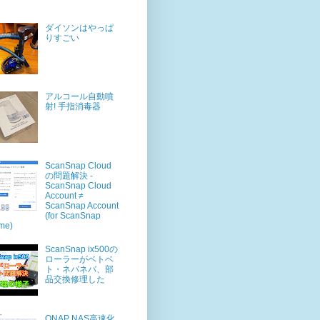
ダイソンはやっぱ
りすごい
アルコール自動噴
射! 手指消毒器
ScanSnap Cloud
の問題解決 -
ScanSnap Cloud
Account ≠
ScanSnap Account
(for ScanSnap
me)
ScanSnap ix500の
ローラーがベトベ
ト・ネバネバ、部
品交換修理した
QNAP NAS高速化