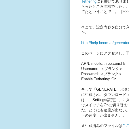
Tethering
にも書いてありました
らったところ同様でした。
てたということで。。（200
そこで、設定内容を自分で
た。
http://help.benm.at/generato
このページにアクセスし、
APN: mobile.three.com.hk
Username:
＜ブランク＞
Password: ＜ブランク＞
Enable Tethering: On
そして「GENERATE」ボ
に生成され、ダウンロード
は、「Settings(設定）
でスイッチをOnに切り替え
だ、どうにも速度が出ない。。W
下の速度しか出ません。。
＃生成済みのファイルは
こ