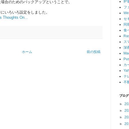
IP
た場合のためのバックアップということで。
フ
考にいろいろ設定をしました。
W
's Thoughts On...
セ
同
食
Ras
ス
深
ホーム
前の投稿
Ma
Pu
カ
Ya
テ
不
ブログ
►
20
►
20
►
20
►
20