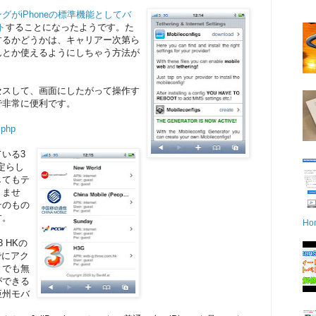
グがiPhoneの標準機能としてバ
ト
することになったようです。た
するかどうかは、キャリアー次第ら
んとか使えるようにしちゃう方法が
アクセスして、画面にしたがって操作す
で非常に便利です。
.php
いる3
定らし
してもテ
りませ
そのもの
す。
Ho
 HKの
でにアク
までも無
ができる
亜州モバ