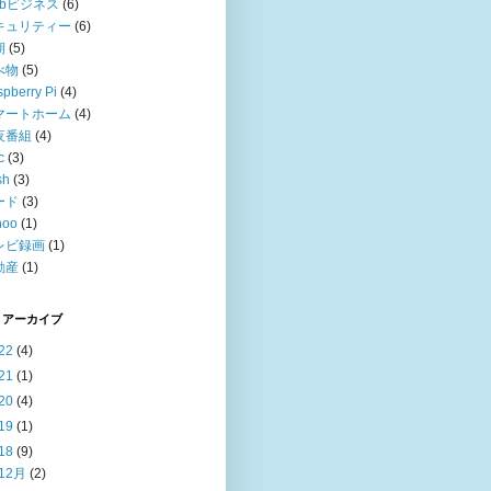
ebビジネス
(6)
キュリティー
(6)
期
(5)
べ物
(5)
pberry Pi
(4)
マートホーム
(4)
夜番組
(4)
c
(3)
sh
(3)
ード
(3)
hoo
(1)
レビ録画
(1)
動産
(1)
 アーカイブ
22
(4)
21
(1)
20
(4)
19
(1)
18
(9)
12月
(2)