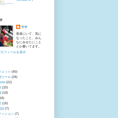
介
やす
香港にいて、気に
なったこと、みん
なにみせたいこと
とか書いてます。
プロフィールを表示
ジェット
(40)
利ツール
(28)
hone
(22)
策
(20)
国
(19)
18)
行
(16)
電話
(7)
ァッション
(7)