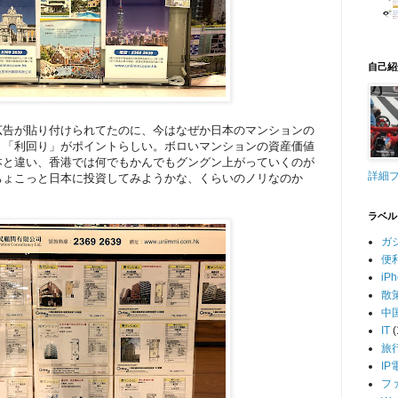
自己紹
広告が貼り付けられてたのに、今はなぜか日本のマンションの
、「利回り」がポイントらしい。ボロいマンションの資産価値
本と違い、香港では何でもかんでもグングン上がっていくのが
詳細
ちょこっと日本に投資してみようかな、くらいのノリなのか
ラベル
ガ
便
iP
散
中
IT
(
旅
IP
フ