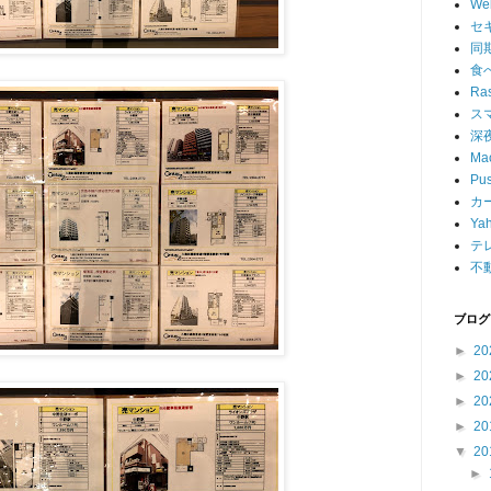
W
セ
同
食
Ras
ス
深
Ma
Pu
カ
Ya
テ
不
ブログ
►
20
►
20
►
20
►
20
▼
20
►