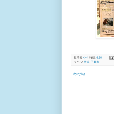
投稿者
やす
時刻:
6:30
ラベル:
散策
,
不動産
次の投稿