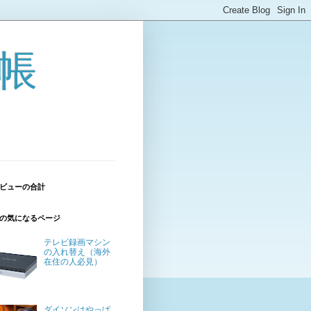
帳
ビューの合計
の気になるページ
テレビ録画マシン
の入れ替え（海外
在住の人必見）
ダイソンはやっぱ