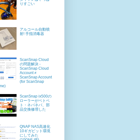
りすごい
アルコール自動噴
射! 手指消毒器
ScanSnap Cloud
の問題解決 -
ScanSnap Cloud
Account ≠
ScanSnap Account
(for ScanSnap
me)
ScanSnap ix500の
ローラーがベトベ
ト・ネバネバ、部
品交換修理した
QNAP NAS高速化
10ギガビット環境
にしてみた
(10GbE I/F)