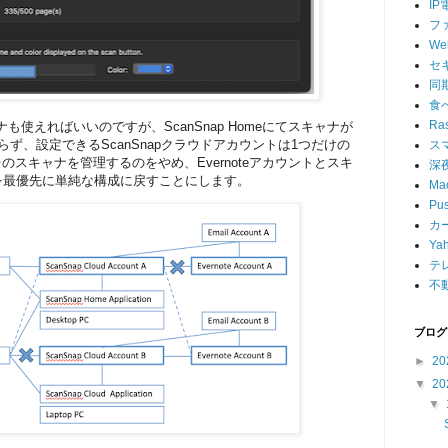
IP
フ
W
セ
同
食
Ras
も使えればいいのですが、ScanSnap Homeにてスキャナが
ず、設定できるScanSnapクラウドアカウントは1つだけの
ス
で2台のスキャナを管理するのをやめ、Evernoteアカウントとスキ
深
を最優先に単純な構成に戻すことにします。
Ma
Pu
カ
Ya
テ
不
ブログ
►
20
▼
20
▼