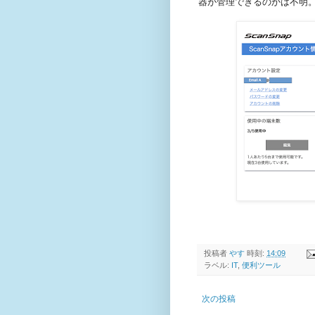
器が管理できるのかは不明
投稿者
やす
時刻:
14:09
ラベル:
IT
,
便利ツール
次の投稿