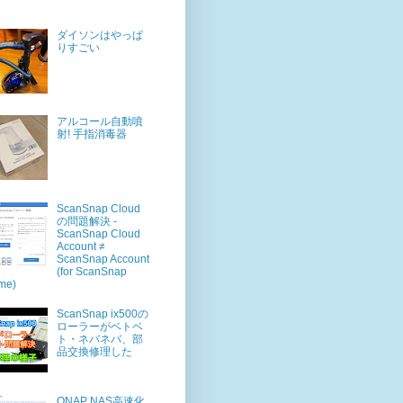
ダイソンはやっぱ
りすごい
アルコール自動噴
射! 手指消毒器
ScanSnap Cloud
の問題解決 -
ScanSnap Cloud
Account ≠
ScanSnap Account
(for ScanSnap
me)
ScanSnap ix500の
ローラーがベトベ
ト・ネバネバ、部
品交換修理した
QNAP NAS高速化