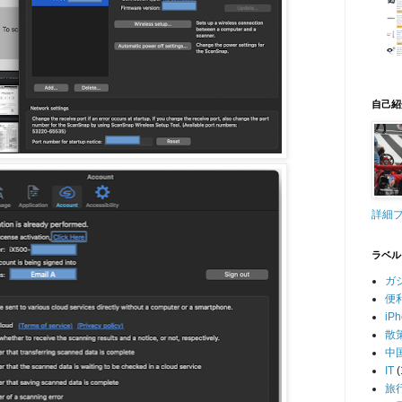
自己紹
詳細
ラベル
ガ
便
iP
散
中
IT
(
旅