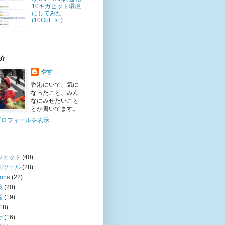
10ギガビット環境
にしてみた
(10GbE I/F)
介
やす
香港にいて、気に
なったこと、みん
なにみせたいこと
とか書いてます。
プロフィールを表示
ジェット
(40)
利ツール
(28)
hone
(22)
策
(20)
国
(19)
18)
行
(16)