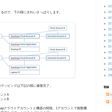
►
20
てるので、下の様にきれいさっぱりします。
►
20
►
20
►
20
►
20
►
20
►
20
►
20
►
20
►
20
►
20
►
20
►
20
teのマッピングは下記の様に修復完了。
登録
カウントA
カウントB
Snapクラウドアカウントと機器の関係。1アカウントで複数機