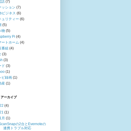
電話
(7)
ァッション
(7)
ebビジネス
(6)
キュリティー
(6)
期
(5)
べ物
(5)
pberry Pi
(4)
マートホーム
(4)
夜番組
(4)
c
(3)
sh
(3)
ード
(3)
hoo
(1)
レビ録画
(1)
動産
(1)
 アーカイブ
22
(4)
21
(1)
1月
(1)
ScanSnapの2台とEvernoteの
連携トラブル対応