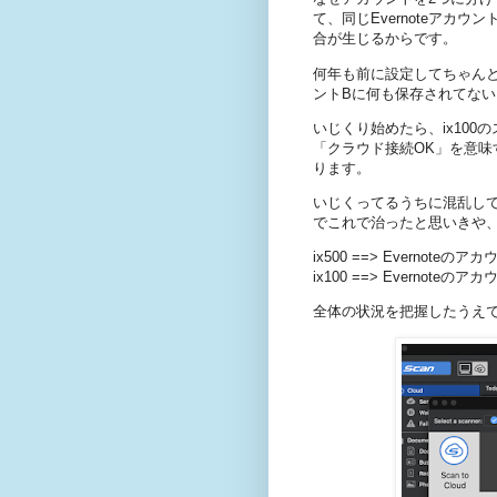
て、同じEvernoteアカ
合が生じるからです。
何年も前に設定してちゃんと動
ントBに何も保存されてな
いじくり始めたら、ix10
「クラウド接続OK」を意
ります。
いじくってるうちに混乱し
でこれで治ったと思いきや
ix500 ==> Evernoteのア
ix100 ==> Evernoteのア
全体の状況を把握したうえ