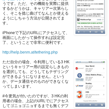
うです。ただ、その機能を実際に提供
するかどうかは、キャリアー次第らし
く、そこを捻じ曲げてなんとか使える
ようにしちゃう方法が公開されてま
す。
iPhoneで下記のURLにアクセスして、
画面にしたがって操作すれば設定完
了、ということで非常に便利です。
http://help.benm.at/tethering.php
ただ自分の場合、今利用している3 HK
というキャリアー用の設定らしきもの
を選択しても、どうしてもテザリング
ができるようになりません。という
か、データ通信そのものができなくな
ってしまいます。
#今更気が付いたのですが、3 HKの利
用者の場合、上記のURLでにアクセス
してゴニョゴニョするまでも無くデフ