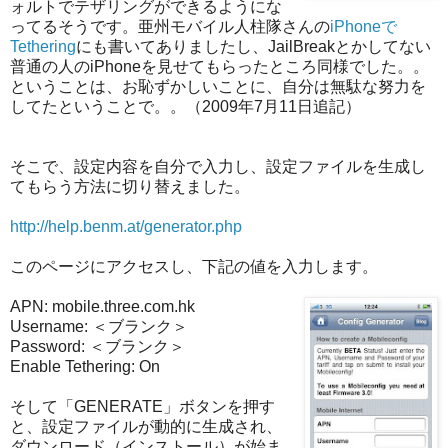
ォルトでテザリングができるようにな
ってるそうです。亜州モバイル人柱隊さんの
iPhoneで
Tethering
にも書いてありましたし、JailBreakとかしてない
普通の人のiPhoneを見せてもらったところ同様でした。。
ということは、お恥ずかしいことに、自分は無駄な努力を
してたということで。。（2009年7月11日追記）
そこで、設定内容を自分で入力し、設定ファイルを生成し
てもらう方法に切り替えました。
http://help.benm.at/generator.php
このページにアクセスし、下記の値を入力します。
APN: mobile.three.com.hk
Username:
＜ブランク＞
Password: ＜ブランク＞
Enable Tethering: On
そして「GENERATE」ボタンを押す
と、設定ファイルが動的に生成され、
ダウンロード（インスト
ール）が始ま