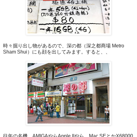
時々掘り出し物があるので、深の都（深之都商場 Metro
Sham Shui）にも顔を出してみます。すると、、
往年の名機、AMIGAやらApple IIやら。Mac SEとかX68000