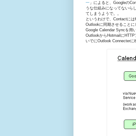
一
」によると、GoogleのCon
うな仕組みになってないら
てしまうようで。。
というわけで、ContactにはH
Outlookに同期させることにし
Google Calendar 
OutlookからHotmai
いでにOutlook Connec