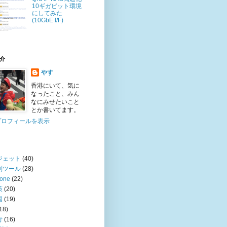
10ギガビット環境
にしてみた
(10GbE I/F)
介
やす
香港にいて、気に
なったこと、みん
なにみせたいこと
とか書いてます。
プロフィールを表示
ジェット
(40)
利ツール
(28)
hone
(22)
策
(20)
国
(19)
18)
行
(16)