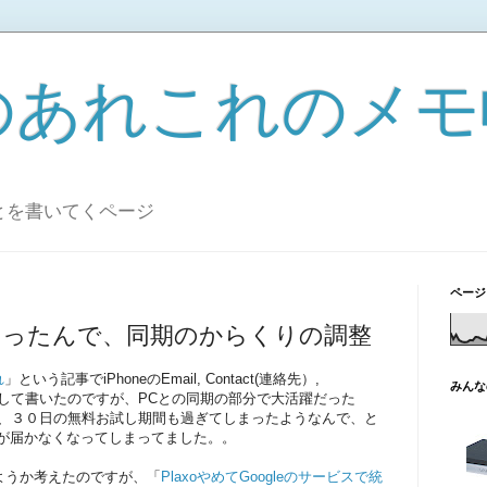
のあれこれのメモ
とを書いてくページ
ページ
になったんで、同期のからくりの調整
れ
」という記事でiPhoneのEmail, Contact(連絡先）,
みんな
同期に関して書いたのですが、PCとの同期の部分で大活躍だった
まい、３０日の無料お試し期間も過ぎてしまったようなんで、と
情報が届かなくなってしまってました。。
ようか考えたのですが、「
PlaxoやめてGoogleのサービスで統