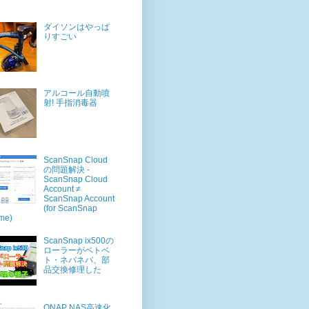
ダイソンはやっぱ
りすごい
アルコール自動噴
射! 手指消毒器
ScanSnap Cloud
の問題解決 -
ScanSnap Cloud
Account ≠
ScanSnap Account
(for ScanSnap
me)
ScanSnap ix500の
ローラーがベトベ
ト・ネバネバ、部
品交換修理した
QNAP NAS高速化