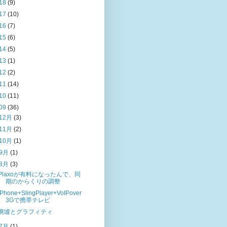
18
(9)
17
(10)
16
(7)
15
(6)
14
(5)
13
(1)
12
(2)
11
(14)
10
(11)
09
(36)
12月
(3)
11月
(2)
10月
(1)
9月
(1)
8月
(3)
Plaxoが有料になったんで、同
期のからくりの調整
iPhone+SlingPlayer+VoIPover
3Gで携帯テレビ
廃墟とグラフィティ
7月
(1)