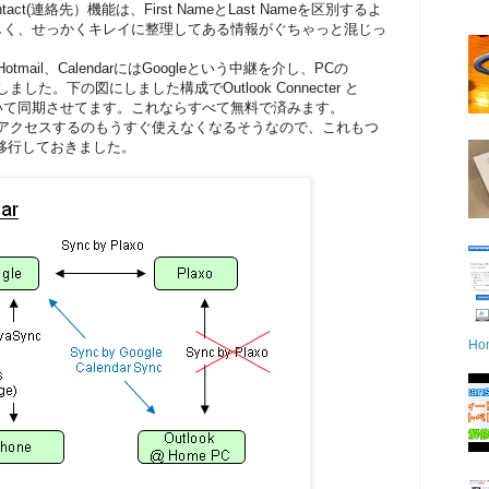
tact(連絡先）機能は、First NameとLast Nameを区別するよ
しく、せっかくキレイに整理してある情報がぐちゃっと混じっ
otmail、CalendarにはGoogleという中継を介し、PCの
ました。下の図にしました構成でOutlook Connecter と
Syncを用いて同期させてます。これならすべて無料で済みます。
lにHTTPアクセスするのもうすぐ使えなくなるそうなので、これもつ
terに移行しておきました。
Ho