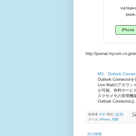
http://journal.mycom.co.jp/a
MS、Outlook Conn
Outlook Connector
Live Mailのア
が可能。有料サービ
スクやメモの管理機
Outlook Connect
投稿者
やす
時刻:
18:34
ラベル:
iPhone
,
同期
次の投稿