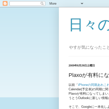
日々
やすが気になったこ
2009年8月29日土曜日
Plaxoが有料
以前「
iPhoneの同期あれこ
Calendar(予定表)の
Plaxoが有料になってし
うとうOutlookに新しい
そこで、Goog
leに一本
化し