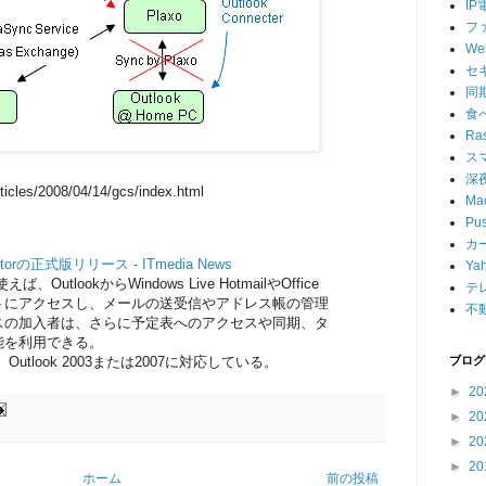
IP
フ
W
セ
同
食
Ras
ス
深
rticles/2008/04/14/gcs/index.html
Ma
Pu
カ
ectorの正式版リリース - ITmedia News
Ya
を使えば、OutlookからWindows Live HotmailやOffice
テ
カウントにアクセスし、メールの送受信やアドレス帳の管理
不
スの加入者は、さらに予定表へのアクセスや同期、タ
能を利用できる。
orは、Outlook 2003または2007に対応している。
ブログ
►
20
►
20
►
20
►
20
ホーム
前の投稿