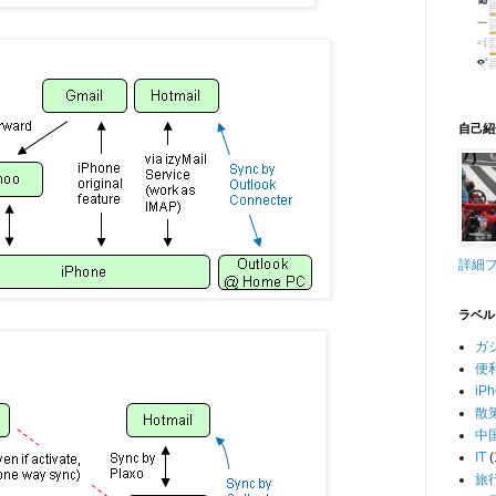
自己紹
詳細
ラベル
ガ
便
iP
散
中
IT
(
旅