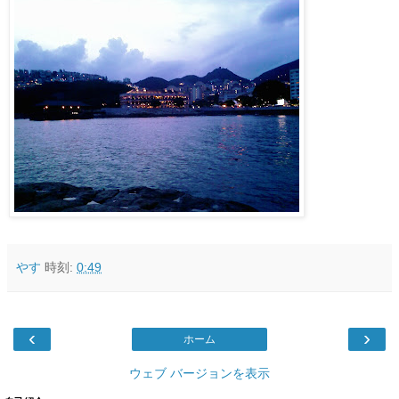
やす
時刻:
0:49
‹
›
ホーム
ウェブ バージョンを表示