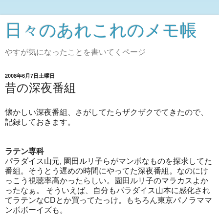
日々のあれこれのメモ帳
やすが気になったことを書いてくページ
2008年6月7日土曜日
昔の深夜番組
懐かしい深夜番組、さがしてたらザクザクでてきたので、
記録しておきます。
ラテン専科
パラダイス山元, 園田ルリ子らがマンボなものを探求してた
番組。そうとう遅めの時間にやってた深夜番組。なのにけ
っこう視聴率高かったらしい。園田ルリ子のマラカスよか
ったなぁ。 そういえば、自分もパラダイス山本に感化され
てラテンなCDとか買ってたっけ。もちろん東京パノラママ
ンボボーイズも。