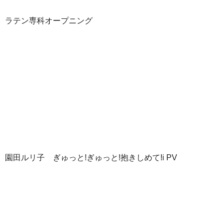
ラテン専科オープニング
園田ルリ子 ぎゅっと!ぎゅっと!抱きしめて!i PV