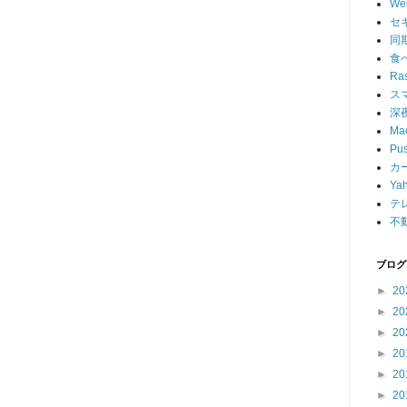
W
セ
同
食
Ras
ス
深
Ma
Pu
カ
Ya
テ
不
ブログ
►
20
►
20
►
20
►
20
►
20
►
20