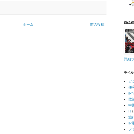
自己紹
ホーム
前の投稿
詳細
ラベル
ガ
便
iP
散
中
IT
(
旅
IP
フ