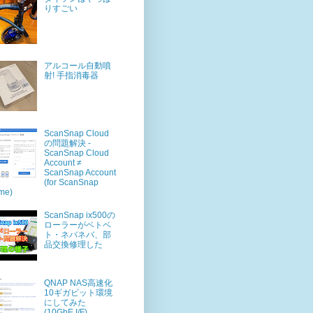
りすごい
アルコール自動噴
射! 手指消毒器
ScanSnap Cloud
の問題解決 -
ScanSnap Cloud
Account ≠
ScanSnap Account
(for ScanSnap
me)
ScanSnap ix500の
ローラーがベトベ
ト・ネバネバ、部
品交換修理した
QNAP NAS高速化
10ギガビット環境
にしてみた
(10GbE I/F)