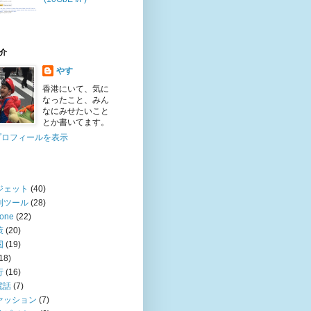
介
やす
香港にいて、気に
なったこと、みん
なにみせたいこと
とか書いてます。
プロフィールを表示
ジェット
(40)
利ツール
(28)
hone
(22)
策
(20)
国
(19)
18)
行
(16)
電話
(7)
ァッション
(7)