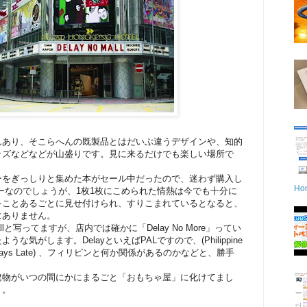
んあり、そこらへんの既製品とはだいぶ違うデザインや、知的
ッズなどなどが山盛りです。見に来るだけでも楽しい場所で
ーをぎっしりと集めた本がセール中だったので、迷わず購入し
Ho
ーなのでしょうが、1枚1枚にこめられた情熱は今でも十分に
をことあるごとに見せ付けられ、すりこまれているとなると、
にありません。
Mallと写ってますが、店内では確かに「Delay No More」ってい
な気がします。DelayといえばPALですので、(Philippine
ne Always Late) 、フィリピンと何か関係があるのかなどと、勝手
。
建物がいつの間にかにまるごと「おもちゃ屋」に化けてまし
々。