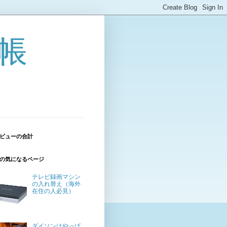
帳
ビューの合計
の気になるページ
テレビ録画マシン
の入れ替え（海外
在住の人必見）
ダイソンはやっぱ