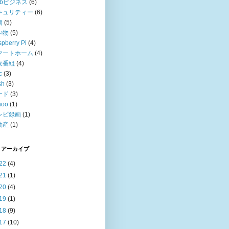
ebビジネス
(6)
キュリティー
(6)
期
(5)
べ物
(5)
pberry Pi
(4)
マートホーム
(4)
夜番組
(4)
c
(3)
sh
(3)
ード
(3)
hoo
(1)
レビ録画
(1)
動産
(1)
 アーカイブ
22
(4)
21
(1)
20
(4)
19
(1)
18
(9)
17
(10)