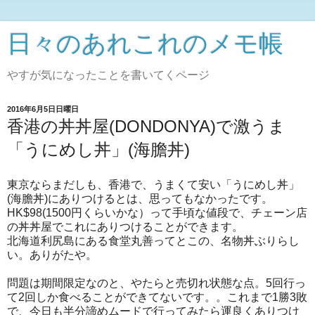
日々のあれこれのメモ帳
やすが気になったことを書いてくページ
2016年6月5日日曜日
香港の丼丼屋(DONDONYA)で激うま
「うにめし丼」(海膽丼)
東京ならまだしも、香港で、うまくて安い「うにめし丼」
(海膽丼)にありつけるとは、思ってもなかったです。
HK$98(1500円くらいかな）って手頃な値段で、チェーン店
の丼丼屋でこれにありつけることができます。
北海道利尻島にある食堂丸善ってとこの、名物丼ぶりらし
い。ありがたや。
問題は期間限定なのと、やたらと売切れ状態な点。5回行っ
て2回しか食べることができてないです。。これまで1勝3敗
で、今日も半分諦めムードで行ってみたら運良くありつけ